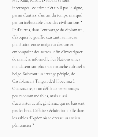
Hay Riad, Rabat. D’aucuns se sont
interrogés : ce crime n’était-il pas le signe,
parmi d’autres, d’un air du temps, marqué
par un inéluctable choc des civilisations ?
Et d’autres, dans l’entourage du diplomate,
d’évoquer le gouffre existant, au niveau
planétaire, entre maigreur des uns et
embonpoint des autres. Afin d’investiguer
de manière informelle, les Nations unies
mandatent sur place un « attaché culturel »
belge. Suivront un étrange périple, de
Casablanca à Tanger, d’Al Hoceima à
Ouarzazate, et un défilé de personnages
peu recommandables, mais aussi
d’activistes actifs, généreux, qui ne baissent
pas les bras. L’affaire s’éclaircira-t-elle dans
les sables d’Agdez où se dresse un ancien
pénitencier ?