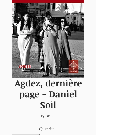
Agdez, dernière
page - Daniel
Soil
Prix
15,00 €
Quantité
*