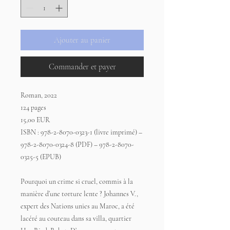
Ajouter au panier
Commander et payer
Roman, 2022
124 pages
15,00 EUR
ISBN : 978-2-8070-0323-1 (livre imprimé) –
978-2-8070-0324-8 (PDF) – 978-2-8070-
0325-5 (EPUB)
Pourquoi un crime si cruel, commis à la
manière d’une torture lente ? Johannes V.,
expert des Nations unies au Maroc, a été
lacéré au couteau dans sa villa, quartier