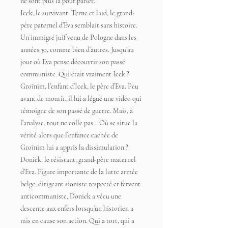
ne sont plus là pour parler.
Icek, le survivant. Terne et laid, le grand-
père paternel d’Eva semblait sans histoire.
Un immigré juif venu de Pologne dans les
années 30, comme bien d’autres. Jusqu’au
jour où Eva pense découvrir son passé
communiste. Qui était vraiment Icek ?
Groïnim, l’enfant d’Icek, le père d’Eva. Peu
avant de mourir, il lui a légué une vidéo qui
témoigne de son passé de guerre. Mais, à
l’analyse, tout ne colle pas… Où se situe la
vérité alors que l’enfance cachée de
Groïnim lui a appris la dissimulation ?
Doniek, le résistant, grand-père maternel
d’Eva. Figure importante de la lutte armée
belge, dirigeant sioniste respecté et fervent
anticommuniste, Doniek a vécu une
descente aux enfers lorsqu’un historien a
mis en cause son action. Qui a tort, qui a