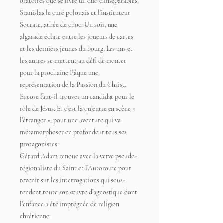
oratoires que se livre un duo d’inséparables,
Stanislas le curé polonais et l’instituteur
Socrate, athée de choc. Un soir, une
algarade éclate entre les joueurs de cartes
et les derniers jeunes du bourg. Les uns et
les autres se mettent au défi de monter
pour la prochaine Pâque une
représentation de la Passion du Christ.
Encore faut-il trouver un candidat pour le
rôle de Jésus. Et c’est là qu’entre en scène «
l’étranger », pour une aventure qui va
métamorphoser en profondeur tous ses
protagonistes.
Gérard Adam renoue avec la verve pseudo-
régionaliste du Saint et l’Autoroute pour
revenir sur les interrogations qui sous-
tendent toute son œuvre d’agnostique dont
l’enfance a été imprégnée de religion
chrétienne.