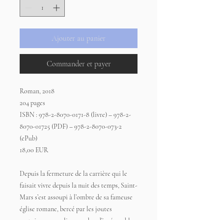
Ajouter au panier
Commander et payer
Roman, 2018
204 pages
ISBN : 978-2-8070-0171-8 (livre) – 978-2-
8070-01725 (PDF) – 978-2-8070-073-2
(ePub)
18,00 EUR
Depuis la fermeture de la carrière qui le
faisait vivre depuis la nuit des temps, Saint-
Mars s’est assoupi à l’ombre de sa fameuse
église romane, bercé par les joutes