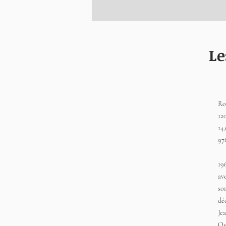
Le
Ro
12
14
97
19
ave
sor
dé
Je
Os