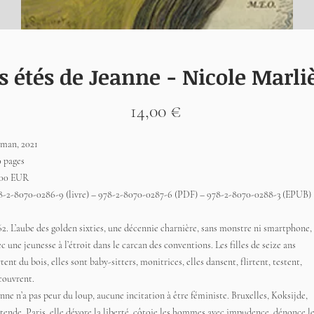
s étés de Jeanne - Nicole Marli
Prix
14,00 €
man, 2021
0 pages
,00 EUR
8-2-8070-0286-9 (livre) – 978-2-8070-0287-6 (PDF) – 978-2-8070-0288-3 (EPUB)
62. L’aube des golden sixties, une décennie charnière, sans monstre ni smartphone,
c une jeunesse à l’étroit dans le carcan des conventions. Les filles de seize ans
tent du bois, elles sont baby-sitters, monitrices, elles dansent, flirtent, testent,
couvrent.
anne n’a pas peur du loup, aucune incitation à être féministe. Bruxelles, Koksijde,
tende, Paris, elle dévore la liberté, côtoie les hommes avec impudence, dénonce l