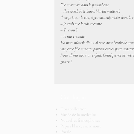
Elle murmura dans le parlophone.
– Il descend. Je te laisse, Martin m’attend.
Il me prit par le cou, à grandes enjambées dans la 
– Je crois que je suis enceinte.
– Tu crois ?
– Je suis enceinte.
Ma mère m’avait dit : « Si vous avez besoin de prot
une jeune fille mineure pouvait entrer pour acheter
Nous allions avoir un enfant. Conséquence de notre c
guerre ?
Catalogue
Hors collection
Musée de la médecine
Nouvelles francophones
Papier blanc, encre noire
Poésie