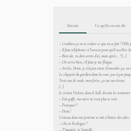
Extrait
Ce qu'ils en ont dit
– Combien ça va te coûter ce que tu as fait ? Délit po
– Il faut téléphoner à l’avocat pour qu’il accélère l
– Bien sûr, tu dois sortir d’ici, mais après… ? […]
– On verra bien, s’il faut je me flingue.
– Arrête, Denis, je n’ai pas envie d’entendre ça, on
Le cliquetis du gardien dans la cour, pas à pas jusqu’
Trois ans de taule, mon frère, ça tue un rêveur.
[…]
Je croisai Violette dans le hall, devant les sonnettes 
– Fais gaffe, ma mère ne veut plus te voir.
– Pourquoi ?
– Denis !
L’oiseau dans ma poitrine se mit à battre des ailes.
– Où est Rodrigue ?
– T’inquiète, je l’appelle.