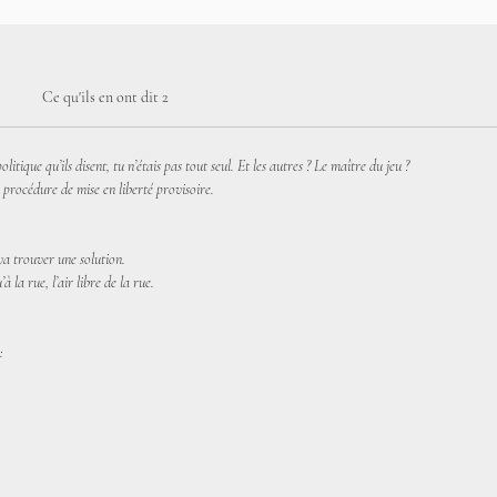
Ce qu'ils en ont dit 2
litique qu’ils disent, tu n’étais pas tout seul. Et les autres ? Le maître du jeu ?
a procédure de mise en liberté provisoire.
 va trouver une solution.
à la rue, l’air libre de la rue.
: