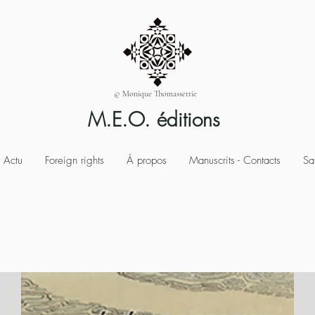
© Monique Thomassettie
M.E.O. éditions
Actu
Foreign rights
Á propos
Manuscrits - Contacts
Sa