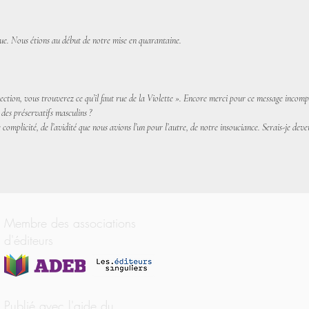
rue. Nous étions au début de notre mise en quarantaine.
ection, vous trouverez ce qu’il faut rue de la Violette ». Encore merci pour ce message incomp
 des préservatifs masculins ?
omplicité, de l’avidité que nous avions l’un pour l’autre, de notre insouciance. Serais-je deve
Membre des associations
d'éditeurs
Publié avec l'aide du