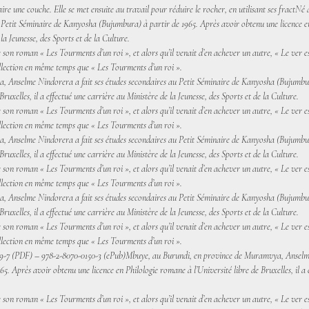
e faire une couche. Elle se met ensuite au travail pour réduire le rocher, en utilisant ses fra
 Petit Séminaire de Kanyosha (Bujumbura) à partir de 1965. Après avoir obtenu une licence en
 la Jeunesse, des Sports et de la Culture.
 son roman « Les Tourments d’un roi », et alors qu’il venait d’en achever un autre, « Le ver est 
ollection en même temps que « Les Tourments d’un roi ».
 Anselme Nindorera a fait ses études secondaires au Petit Séminaire de Kanyosha (Bujumbur
Bruxelles, il a effectué une carrière au Ministère de la Jeunesse, des Sports et de la Culture.
 son roman « Les Tourments d’un roi », et alors qu’il venait d’en achever un autre, « Le ver est 
ollection en même temps que « Les Tourments d’un roi ».
 Anselme Nindorera a fait ses études secondaires au Petit Séminaire de Kanyosha (Bujumbur
Bruxelles, il a effectué une carrière au Ministère de la Jeunesse, des Sports et de la Culture.
 son roman « Les Tourments d’un roi », et alors qu’il venait d’en achever un autre, « Le ver est 
ollection en même temps que « Les Tourments d’un roi ».
 Anselme Nindorera a fait ses études secondaires au Petit Séminaire de Kanyosha (Bujumbur
Bruxelles, il a effectué une carrière au Ministère de la Jeunesse, des Sports et de la Culture.
 son roman « Les Tourments d’un roi », et alors qu’il venait d’en achever un autre, « Le ver est 
ollection en même temps que « Les Tourments d’un roi ».
49-7 (PDF) – 978-2-8070-0150-3 (ePub)Mbuye, au Burundi, en province de Muramvya, Anselme N
 Après avoir obtenu une licence en Philologie romane à l’Université libre de Bruxelles, il a e
 son roman « Les Tourments d’un roi », et alors qu’il venait d’en achever un autre, « Le ver est 