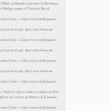
ctNé à Mbuye, au Burundi, en province de Muramvya,
 Philologie romane à l’Université libre de
dans le fruit ». Celui-ci restera inédit jusqu’en
a) à partir de 1965. Après avoir obtenu une
dans le fruit ». Celui-ci restera inédit jusqu’en
a) à partir de 1965. Après avoir obtenu une
dans le fruit ». Celui-ci restera inédit jusqu’en
a) à partir de 1965. Après avoir obtenu une
dans le fruit ». Celui-ci restera inédit jusqu’en
indorera a fait ses études secondaires au Petit
ffectué une carrière au Ministère de la Jeunesse,
dans le fruit ». Celui-ci restera inédit jusqu’en