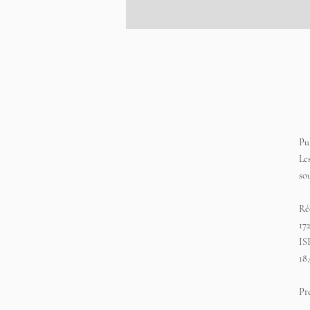
Pu
Le
so
Ré
17
IS
18
Pr