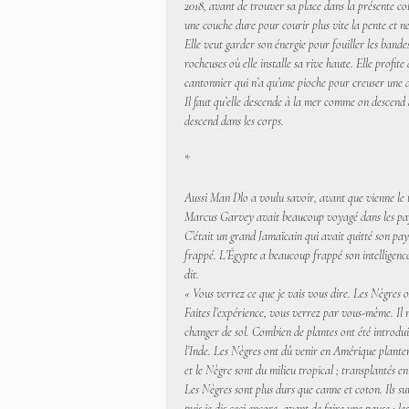
2018, avant de trouver sa place dans la présente co
une couche dure pour courir plus vite la pente et ne
Elle veut garder son énergie pour fouiller les bandes
rocheuses où elle installe sa rive haute. Elle profi
cantonnier qui n’a qu’une pioche pour creuser une av
Il faut qu’elle descende à la mer comme on descen
descend dans les corps.
*
Aussi Man Dlo a voulu savoir, avant que vienne le t
Marcus Garvey avait beaucoup voyagé dans les pays
C’était un grand Jamaïcain qui avait quitté son pays
frappé. L’Égypte a beaucoup frappé son intelligenc
dit.
« Vous verrez ce que je vais vous dire. Les Nègres on
Faites l’expérience, vous verrez par vous-même. Il ne
changer de sol. Combien de plantes ont été introdui
l’Inde. Les Nègres ont dû venir en Amérique planter
et le Nègre sont du milieu tropical ; transplantés 
Les Nègres sont plus durs que canne et coton. Ils s
puis je dis ceci encore, avant de faire une pause : l