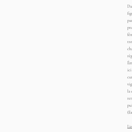
Da
fi
par
pr
fé
tr
ch
rè
Émi
ic
cu
vig
la 
re
pu
(Ex
Li