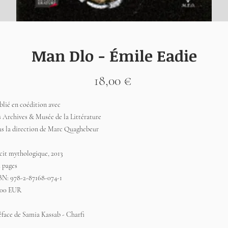
Man Dlo - Émile Eadie
Prix
18,00 €
blié en coédition avec
s Archives & Musée de la Littérature
us la direction de Marc Quaghebeur
cit mythologique, 2013
2 pages
BN: 978-2-87168-074-1
,00 EUR
éface de Samia Kassab - Charfi