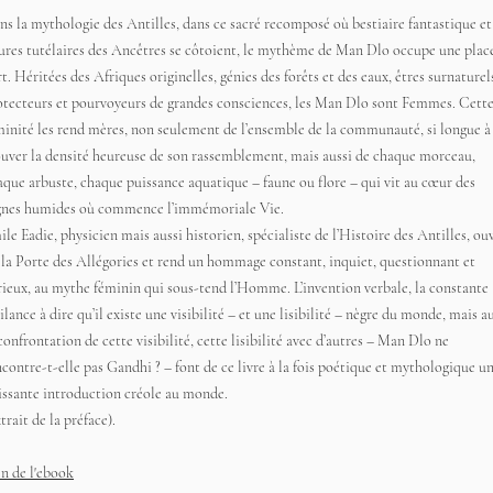
ns la mythologie des Antilles, dans ce sacré recomposé où bestiaire fantastique et
gures tutélaires des Ancêtres se côtoient, le mythème de Man Dlo occupe une plac
t. Héritées des Afriques originelles, génies des forêts et des eaux, êtres surnaturel
otecteurs et pourvoyeurs de grandes consciences, les Man Dlo sont Femmes. Cett
minité les rend mères, non seulement de l’ensemble de la communauté, si longue à
ouver la densité heureuse de son rassemblement, mais aussi de chaque morceau,
aque arbuste, chaque puissance aquatique – faune ou flore – qui vit au cœur des
gnes humides où commence l’immémoriale Vie.
le Eadie, physicien mais aussi historien, spécialiste de l’Histoire des Antilles, ou
i la Porte des Allégories et rend un hommage constant, inquiet, questionnant et
rieux, au mythe féminin qui sous-tend l’Homme. L’invention verbale, la constante
ilance à dire qu’il existe une visibilité – et une lisibilité – nègre du monde, mais a
confrontation de cette visibilité, cette lisibilité avec d’autres – Man Dlo ne
ncontre-t-elle pas Gandhi ? – font de ce livre à la fois poétique et mythologique u
issante introduction créole au monde.
trait de la préface).
en de l'ebook