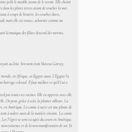
te polit le meuble avant de le vernir. Elle choisit
es dans les plates terres avant de toucher la mer.
assaut à coups de boutoir, les couches dures,
avail, mais elle est tenace, acharnée comme un
si la musique des flûtes descend des mornes,
i voyait au loin. Son nom était Marcus Garvey.
le monde, en Afrique, en Égypte aussi. L’Égypte l’a
barrage colossal. Il faut méditer ce qu’il Lui a
erd pas toutes ses racines. Elle en apporte avec elle.
le. On peut, grâce à cela, la planter ailleurs. La
les, en Amérique. La canne à sucre est une plante de
sont à naître aussi de la matière vivante. La canne
ur. Les Nègres se sont occupés du coton en Amérique.
 non-existence et de la non-manifestation de soi. Et
le sucre à l’homme.