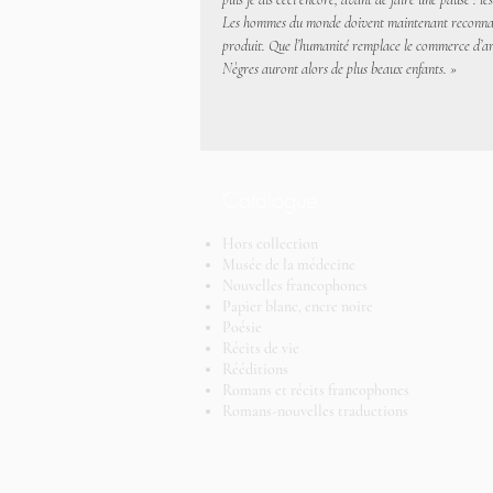
Les hommes du monde doivent maintenant reconnaître q
produit. Que l’humanité remplace le commerce d’argen
Nègres auront alors de plus beaux enfants. »
Catalogue
Hors collection
Musée de la médecine
Nouvelles francophones
Papier blanc, encre noire
Poésie
Récits de vie
Rééditions
Romans et récits francophones
Romans-nouvelles traductions