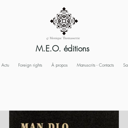
© Monique Thomassettie
M.E.O. éditions
Actu
Foreign rights
Á propos
Manuscrits - Contacts
Sa