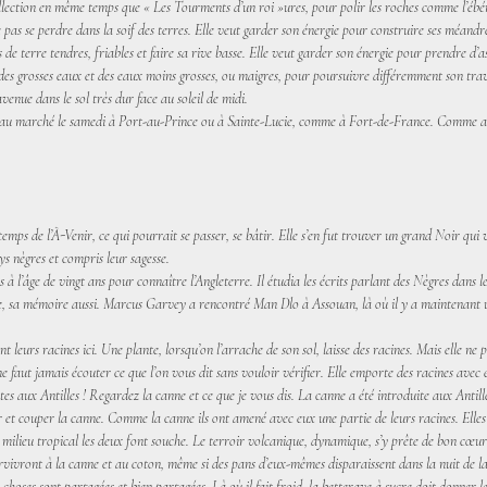
llection en même temps que « Les Tourments d’un roi »ures, pour polir les roches comme l’ébénis
 pas se perdre dans la soif des terres. Elle veut garder son énergie pour construire ses méandr
 de terre tendres, friables et faire sa rive basse. Elle veut garder son énergie pour prendre d’
te des grosses eaux et des eaux moins grosses, ou maigres, pour poursuivre différemment son tr
enue dans le sol très dur face au soleil de midi.
d au marché le samedi à Port-au-Prince ou à Sainte-Lucie, comme à Fort-de-France. Comme aus
emps de l’À-Venir, ce qui pourrait se passer, se bâtir. Elle s’en fut trouver un grand Noir qu
 nègres et compris leur sagesse.
 à l’âge de vingt ans pour connaître l’Angleterre. Il étudia les écrits parlant des Nègres dans 
e, sa mémoire aussi. Marcus Garvey a rencontré Man Dlo à Assouan, là où il y a maintenant un 
t leurs racines ici. Une plante, lorsqu’on l’arrache de son sol, laisse des racines. Mais elle ne p
 faut jamais écouter ce que l’on vous dit sans vouloir vérifier. Elle emporte des racines avec el
tes aux Antilles ! Regardez la canne et ce que je vous dis. La canne a été introduite aux Antil
 et couper la canne. Comme la canne ils ont amené avec eux une partie de leurs racines. Elles 
en milieu tropical les deux font souche. Le terroir volcanique, dynamique, s’y prête de bon cœ
urvivront à la canne et au coton, même si des pans d’eux-mêmes disparaissent dans la nuit de la
es choses sont partagées et bien partagées. Là où il fait froid, la betterave à sucre doit donner 