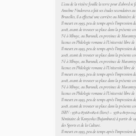
L’eau de la rivière fouille la terre pour d’abord s
Anselme Nindorera a fait ses études secondaires au
Bruxelles, il a effectué une carrière au Ministère de
Il meurt en 1993, peu de temps après l’impression de
2018, avant de trouver sa place dans la présente c
Né à Mbuye, au Burundi, en province de Muramvya,
licence en Philologie romane à l’Université libre de 
Il meurt en 1993, peu de temps après l’impression de
2018, avant de trouver sa place dans la présente c
Né à Mbuye, au Burundi, en province de Muramvya,
licence en Philologie romane à l’Université libre de 
Il meurt en 1993, peu de temps après l’impression de
2018, avant de trouver sa place dans la présente c
Né à Mbuye, au Burundi, en province de Muramvya,
licence en Philologie romane à l’Université libre de 
Il meurt en 1993, peu de temps après l’impression de
2018, avant de trouver sa place dans la présente c
ISBN : 978-2-87168-082-6 (livre) – 978-2-8070-01
Séminaire de Kanyosha (Bujumbura) à partir de 1965.
des Sports et de la Culture.
Il meurt en 1993, peu de temps après l’impression de