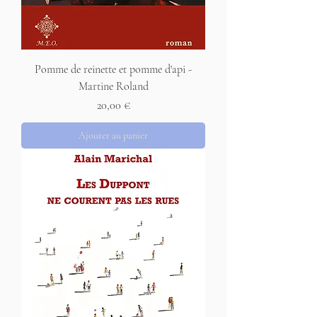
Pomme de reinette et pomme d'api -
Martine Roland
Prix
20,00 €
Ajouter au panier