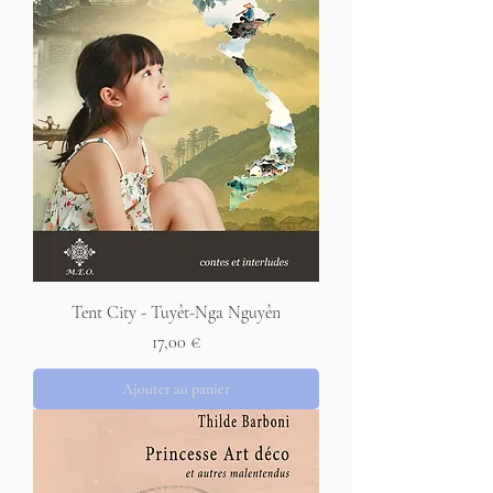
Tent City - Tuyêt-Nga Nguyên
Prix
17,00 €
Ajouter au panier