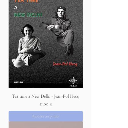
Tea time à New Delhi - Jean-Pol Hecq
Prix
21,00 €
Ajouter au panier