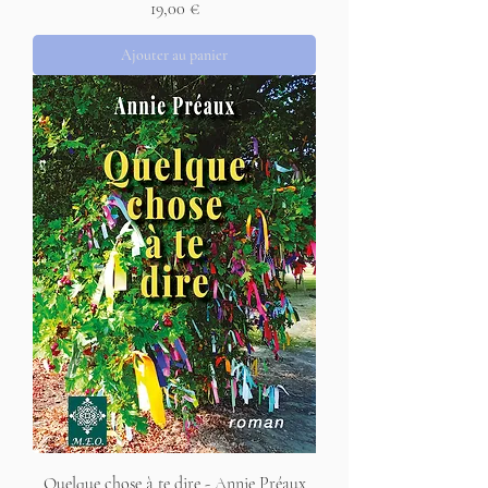
Prix
19,00 €
Ajouter au panier
Quelque chose à te dire - Annie Préaux