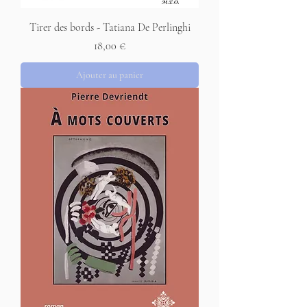
Tirer des bords - Tatiana De Perlinghi
Prix
18,00 €
Ajouter au panier