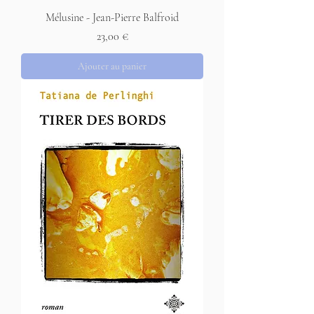
Mélusine - Jean-Pierre Balfroid
Prix
23,00 €
Ajouter au panier