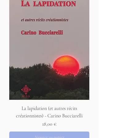
La lapidation (et autres récits
créationnistes) - Carino Bucciarelli
Prix
18,00 €
Ajouter au panier