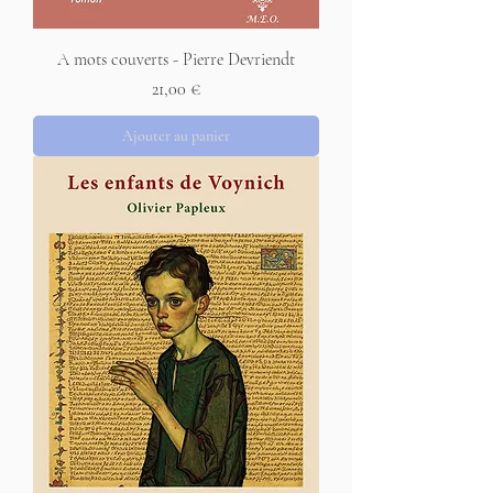
A mots couverts - Pierre Devriendt
Prix
21,00 €
Ajouter au panier