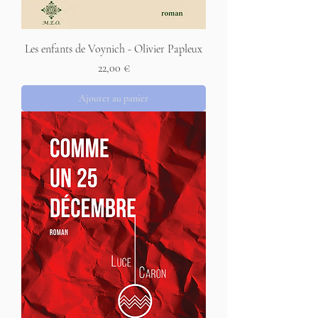
Les enfants de Voynich - Olivier Papleux
Prix
22,00 €
Ajouter au panier