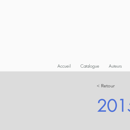
Accueil
Catalogue
Auteurs
< Retour
201