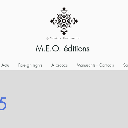
© Monique Thomassettie
M.E.O. éditions
Actu
Foreign rights
Á propos
Manuscrits - Contacts
Sa
5