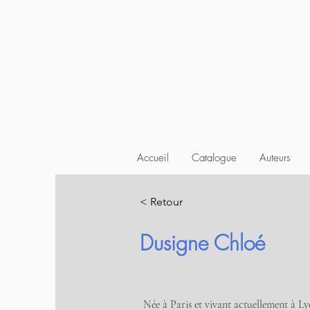
Accueil
Catalogue
Auteurs
< Retour
Dusigne Chloé
Née à Paris et vivant actuellement à Ly