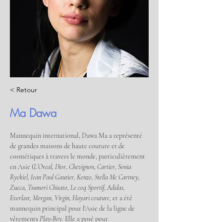
< Retour
Ma Dawa
Mannequin international, Dawa Ma a représenté 
de grandes maisons de haute couture et de 
cosmétiques à travers le monde, particulièrement 
en Asie (
L’Oreal, Dior, Chevignon, Cartier, Sonia 
Ryckiel, Jean Paul Gautier, Kenzo, Stella Mc Cartney, 
Zucca, Tsumori Chisato, Le coq Sportif, Adidas, 
Everlast, Morgan, Virgin, Hayari couture, 
et a été 
mannequin principal pour l'Asie de la ligne de 
vêtements 
Play-Boy
. Elle a posé pour 