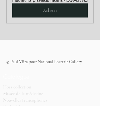
Pleure, tu pisseras moins - Dawa Ma
Acheter
© Paul Viita pour National Portrait Gallery
Catalogue
Hors collection
Musée de la médecine
Nouvelles francophones
Papier blanc, encre noire
Poésie
Récits de vie
Rééditions
Romans et récits francophones
Romans-nouvelles traductions