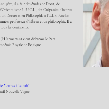
d-père, il a fait des études de Droit, de 
 d'Orientalisme à l'U.C.L., des Oulpanim d’hébreu 
t un Doctorat en Philosophie à l'U.L.B. Ancien 
 années professeur d’hébreu et de philosophie. Il a 
 tous les continents.
 (L'Harmattan) vient d'obtenir le Prix 
cadémie Royale de Belgique
e "Lettres à Ischah"
ktail Nouvelle Vague