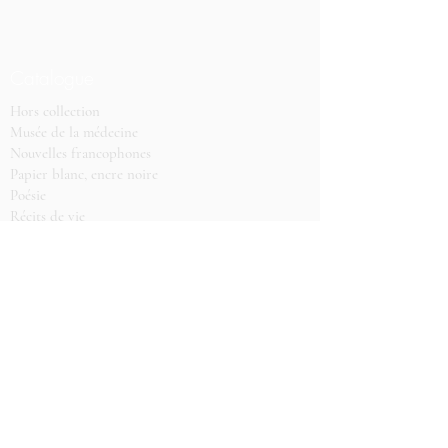
Catalogue
Hors collection
Musée de la médecine
Nouvelles francophones
Papier blanc, encre noire
Poésie
Récits de vie
Rééditions
Romans et récits francophones
Romans-nouvelles traductions
Membre des associations
d'éditeurs