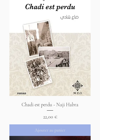
Chadi est perdu - Naji Habra
Prix
22,00 €
Ajouter au panier