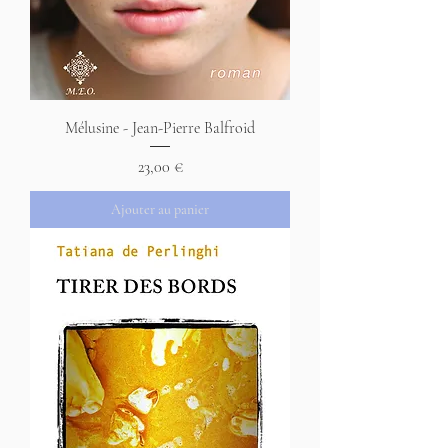
Mélusine - Jean-Pierre Balfroid
Prix
23,00 €
Ajouter au panier