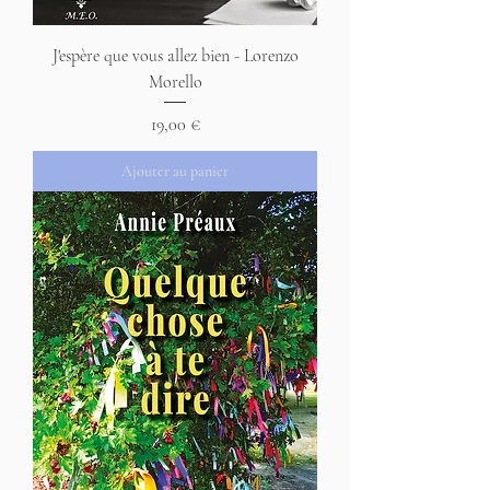
J'espère que vous allez bien - Lorenzo
Morello
Prix
19,00 €
Ajouter au panier