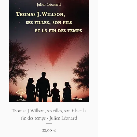
Thomas J Willson, ses filles, son fils et la
fin des temps - Julien Léonard
Prix
22,00 €