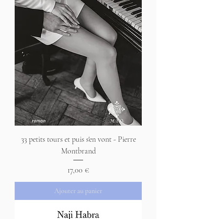
33 petits tours et puis s'en vont - Pierre
Montbrand
Prix
17,00 €
Ajouter au panier