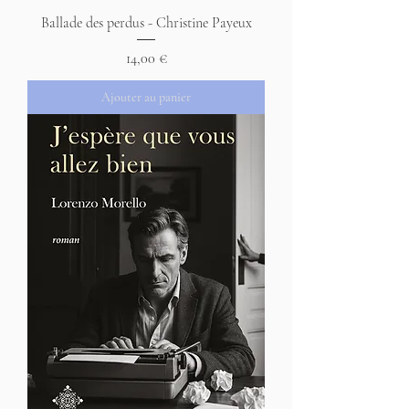
Ballade des perdus - Christine Payeux
Prix
14,00 €
Ajouter au panier