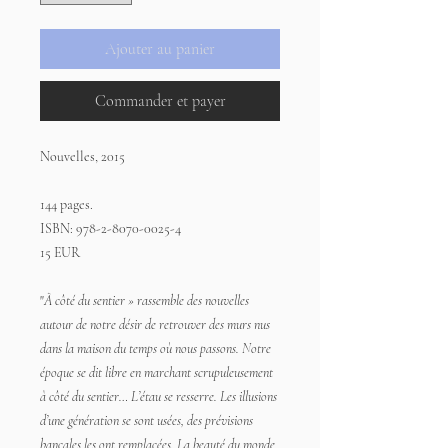
Ajouter au panier
Commander et payer
Nouvelles, 2015
144 pages.
ISBN: 978-2-8070-0025-4
15 EUR
"
À côté du sentier » rassemble des nouvelles
autour de notre désir de retrouver des murs nus
dans la maison du temps où nous passons. Notre
époque se dit libre en marchant scrupuleusement
à côté du sentier… L’étau se resserre. Les illusions
d’une génération se sont usées, des prévisions
bancales les ont remplacées. La beauté du monde