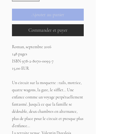
Ajouter au panier
Commander et payer
Roman, septembre 2016
148 pages
ISBN 978-2-8070-0095-7
15,00 EUR
Un circuit sur la moquette : rails, motrice,
quatre wagons, la gare, le sifflet… Une
enfance comme un voyage perpétuellement
fantasmé. Jusqu’à ce que la famille se
dédouble, deux chambres en alternance,
plus de place pour le circuit et presque plus
d’enfance…
La retraite venue, Valentin Duvalois