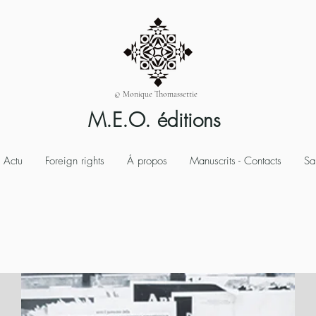
© Monique Thomassettie
M.E.O. éditions
Actu
Foreign rights
Á propos
Manuscrits - Contacts
Sa