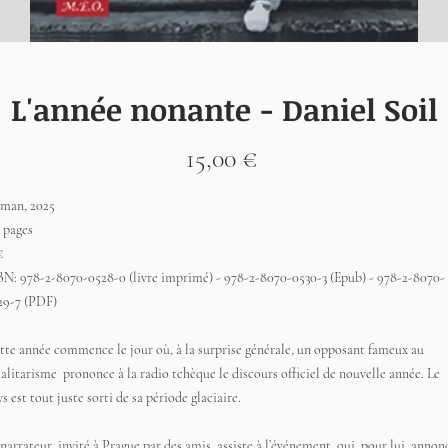
L'année nonante - Daniel Soil
Prix
15,00 €
man, 2025
2 pages
€
BN: 978-2-8070-0528-0 (livre imprimé) - 978-2-8070-0530-3 (Epub) - 978-2-8070-
29-7 (PDF)
te année commence le jour où, à la surprise générale, un opposant fameux au
alitarisme prononce à la radio tchèque le discours officiel de nouvelle année. Le
s est tout juste sorti de sa période glaciaire.
narrateur, invité à Prague par des amis, assiste à l’événement, qui, pour lui, annon