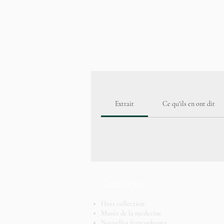
Extrait
Ce qu'ils en ont dit
Catalogue
Hors collection
Musée de la médecine
Nouvelles francophones