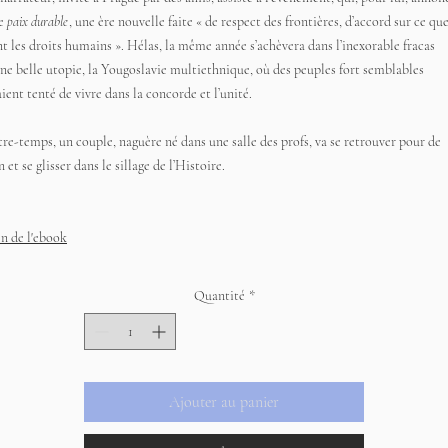
e
paix durable
, une ère nouvelle faite « de respect des frontières, d’accord sur ce qu
t les droits humains ». Hélas, la même année s’achèvera dans l’inexorable fracas
une belle utopie, la Yougoslavie multiethnique, où des peuples fort semblables
ient tenté de vivre dans la concorde et l’unité.
re-temps, un couple, naguère né dans une salle des profs, va se retrouver pour de
 et se glisser dans le sillage de l’Histoire.
en de l'ebook
Quantité
*
Ajouter au panier