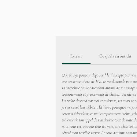
Extrait
Ce qu'ils en ont dit
Que vais-je pouvoir dégoiser ? Je n’accepte pas non 
une ancienne photo de Mia. Je me demande pourquoi Y
sa chevelure paille cascadant autour de son visage o
toussotements et grincements de chaises. Un silence
La voûte descend sur moi et m’écrase, les murs se rap
je suis censé leur débiter. Et Yann, pourquoi me joue
cercueil étincelant, et moi complètement éteint, gris
violence de ton appel. Je t’ai désirée tout de suite. 
nous nous retrouvions tous les mois, soit chez toi, s
révélé mon terrible secret. Et nous devînmes aman