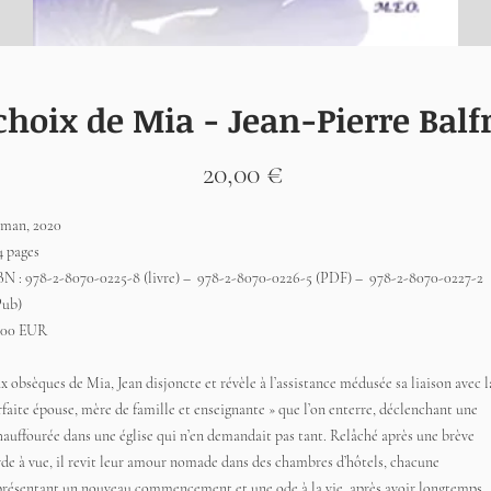
choix de Mia - Jean-Pierre Balf
Prix
20,00 €
man, 2020
4 pages
BN : 978-2-8070-0225-8 (livre) – 978-2-8070-0226-5 (PDF) – 978-2-8070-0227-2
Pub)
,00 EUR
x obsèques de Mia, Jean disjoncte et révèle à l’assistance médusée sa liaison avec l
rfaite épouse, mère de famille et enseignante » que l’on enterre, déclenchant une
hauffourée dans une église qui n’en demandait pas tant. Relâché après une brève
rde à vue, il revit leur amour nomade dans des chambres d’hôtels, chacune
présentant un nouveau commencement et une ode à la vie, après avoir longtemps