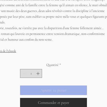
gété comme ami de la famille entre la femme qu’il aimait en silence, le mari obnub
r son musée des deux guerres, deux ados révoltés contre la discipline à l’ancienne
posée par leur père, sans oublier sa propre mère mêle-tout et quelques figurants 
nals.
 vie, toutefois, ne s’arrête pas avec la disparition d’une femme follement aimée…
 roman qui louvoie en permanence entre tension dramatique, non-conformisme
cial et humour aux confins du
non-sense
.
en de l'ebook
Quantité
*
Ajouter au panier
Commander et payer