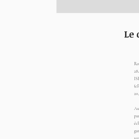
Le 
Ro
28
IS
(e
20
Au
pa
éc
ga
re