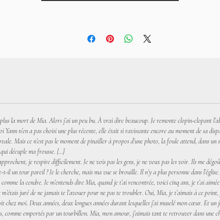
plus la mort de Mia. Alors j’ai un peu bu. À vrai dire beaucoup. Je remonte clopin-clopant l’al
ann n’en a pas choisi une plus récente, elle était si ravissante encore au moment de sa dispar
vale. Mais ce n’est pas le moment de pinailler à propos d’une photo, la foule attend, dans un s
 qui décuple ma frousse. […]
prochent, je respire difficilement. Je ne vois pas les gens, je ne veux pas les voir. Ils me dégo
-t-il un tour pareil ? Je le cherche, mais ma vue se brouille. Il n’y a plus personne dans l’églis
 comme la cendre. Je m’entends dire Mia, quand je t’ai rencontrée, voici cinq ans, je t’ai aimée
Je m’étais juré de ne jamais te l’avouer pour ne pas te troubler. Oui, Mia, je t’aimais à ce point
oit chez moi. Deux années, deux longues années durant lesquelles j’ai muselé mon cœur. Et un jour
ts, comme emportés par un tourbillon. Mia, mon amour, j’aimais tant te retrouver dans une c