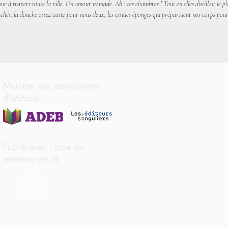
 travers toute la ville. Un amour nomade. Ah ! ces chambres ! Tout en elles distillait le plaisir
chés, la douche assez vaste pour nous deux, les essuies éponges qui préparaient nos corps pour la f
Membre des associations
d'éditeurs
Publié avec l'aide du
ministère de la