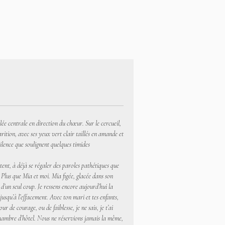
lée centrale en direction du chœur. Sur le cercueil,
ition, avec ses yeux vert clair taillés en amande et
ilence que soulignent quelques timides
ûtent, à déjà se régaler des paroles pathétiques que
e. Plus que Mia et moi. Mia figée, glacée dans son
 d’un seul coup. Je ressens encore aujourd’hui la
, jusqu’à l’effacement. Avec ton mari et tes enfants,
 de courage, ou de faiblesse, je ne sais, je t’ai
hambre d’hôtel. Nous ne réservions jamais la même,