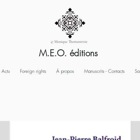
© Monique Thomassettie
M.E.O. éditions
Actu
Foreign rights
Á propos
Manuscrits - Contacts
Sa