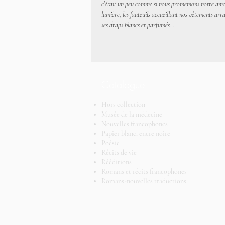
c’était un peu comme si nous promenions notre amour à
lumière, les fauteuils accueillant nos vêtements arra
ses draps blancs et parfumés…
Catalogue
Hors collection
Musée de la médecine
Nouvelles francophones
Papier blanc, encre noire
Poésie
Récits de vie
Rééditions
Romans et récits francophones
Romans-nouvelles traductions