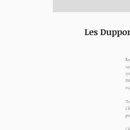
Les Duppon
Ro
14
17
IS
05
"Le
L’h
gra
L’h