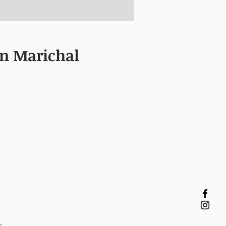
in Marichal
-
t
z