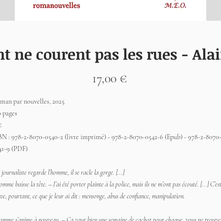
t ne courent pas les rues - Ala
Prix
17,00 €
man par nouvelles, 2025
0 pages
€
BN : 978-2-8070-0540-2 (livre imprimé) - 978-2-8070-0542-6 (Epub) - 978-2-8070
41-9 (PDF)
 journaliste regarde l’homme, il se racle la gorge. [...]
omme baisse la tête. – J’ai été porter plainte à la police, mais ils ne m’ont pas écouté. [...] C’es
ve, pourtant, ce que je leur ai dit : mensonge, abus de confiance, manipulation.
omme s’anime à nouveau. – Ça vaut bien une semaine de cachot pour chaque, vous ne trouve