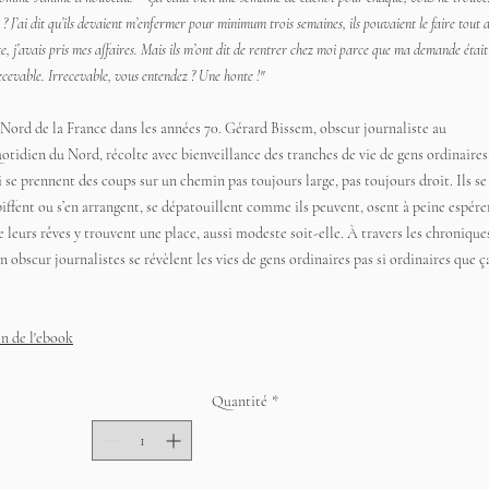
 ? J’ai dit qu’ils devaient m’enfermer pour minimum trois semaines, ils pouvaient le faire tout 
te, j’avais pris mes affaires. Mais ils m’ont dit de rentrer chez moi parce que ma demande était
ecevable. Irrecevable, vous entendez ? Une honte !"
 Nord de la France dans les années 70. Gérard Bissem, obscur journaliste au
otidien du Nord, récolte avec bienveillance des tranches de vie de gens ordinaires
i se prennent des coups sur un chemin pas toujours large, pas toujours droit. Ils se
biffent ou s’en arrangent, se dépatouillent comme ils peuvent, osent à peine espére
e leurs rêves y trouvent une place, aussi modeste soit-elle. À travers les chronique
n obscur journalistes se révèlent les vies de gens ordinaires pas si ordinaires que ç
en de l'ebook
Quantité
*