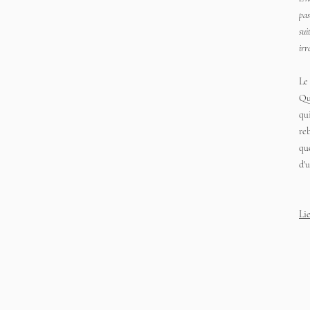
pas
sui
irr
Le
Qu
qu
re
qu
d'u
Li