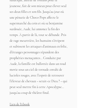
lunatique, auteur de romans pour la
jeunesse, fait de son mieux pour élever seul
ses deux filles et son fils. Jusqu’au jour où
une pénurie de Choco Pops affecte le
supermarché du coin et où sa benjamine
surdouée, Aude, lui annonce la fin des
temps. À partir de là, tout se débande. Pris
de rage meurtrière, les humains s’étripent
et subissent les attaques d’animaux en folie,
d’étranges personnages répandent des
prophéties menaçantes… Conduite par
Aude, la famille est ballottée dans un road
movie sous un ciel de tornade envahi de
lucioles rouges, avec l’espoir de retrouver
l’éleveur de chevaux – serait-ce Dieu ? – qui
peut seul mettre fin à cette Apocalypse…
jusqu’au coup de théâtre final.
Lien de l'ebook